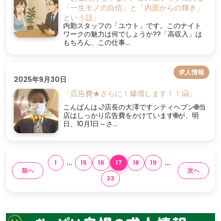
「一生モノの自信」と「内面からの輝き」
という話」
内勤スタッフの「ユウト」です。このナイト
ワークの魅力は何でしょうか??「高収入」は
もちろん、この仕事...
求人情報
2025年9月30日
「広告費★さらに！爆増します！！🤗」
こんばんは🌙店長の大澤ですシティヘブン🌐当
店はしっかり広告費をかけています🌐が、明
日、10月1日～さ...
…
…
1
15
16
17
18
19
前へ
次へ
33