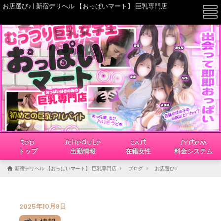
お店選び♪ | 新宿デリヘル 【おっぱいマート】 巨乳専門店
☰
TOP
SCHEDULE
CAST
SYSTEM
トップ
出勤情報
在籍女性
料金システム
新宿デリヘル 【おっぱいマート】 巨乳専門店
ブログ
お店選び♪
2025年10月8日