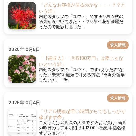
「どんなお客様が居るのかな・・・？？と
いう話」
内勤スタッフの「ユウト」です★✨段々秋の
陽気が近づいてきた・・？✨🌺※花が綺麗だ
ったので撮影しました...
求人情報
2025年10月5日
「【高収入】「月収100万円」は夢じゃな
いという話」
内勤スタッフの「ユウト」です♪あなたの“な
りたい未来”を最短で叶える方法​「✈海外留学
したい✈」「💗...
求人情報
2025年10月4日
「リアル明細💰早い時間からでもしっかり
稼げます😳」
こんばんは🌙店長の大澤です※お写真は…当店
の昨日のリアル明細です12:00～出勤本指名様
オプションロ...