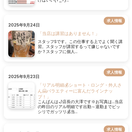
求人情報
2025年9月24日
「当店は講習はありません！」
スタッフSです。この仕事する上でよく聞く講
習。スタッフが講習するって嫌じゃないです
か？スタッフに個人...
求人情報
2025年9月23日
「リアル明細💰ショート・ロング・外人さ
ん🤗バラエティーに富んだラインナッ
プ！」
こんばんは🌙店長の大澤です※お写真は…当店
の昨日のリアル明細です出勤～退勤までビッ
シリでガッツリ💰当...
求人情報