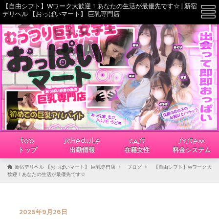
【自由シフト】Wワーク大歓迎！あなたの生活が最優先です☆ | 新宿
☰
デリヘル 【おっぱいマート】 巨乳専門店
TOP
SCHEDULE
CAST
SYSTEM
トップ
出勤情報
在籍女性
料金システム
新宿デリヘル 【おっぱいマート】 巨乳専門店
ブログ
【自由シフト】Wワーク大
歓迎！あなたの生活が最優先です☆
2025年9月26日