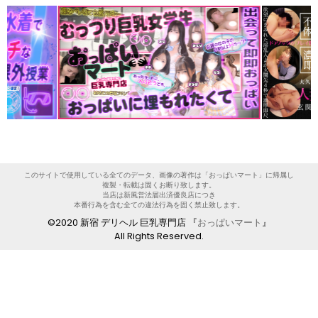
このサイトで使用している全てのデータ、画像の著作は「おっぱいマート」に帰属し
複製・転載は固くお断り致します。
当店は新風営法届出済優良店につき
本番行為を含む全ての違法行為を固く禁止致します。
©2020 新宿 デリヘル 巨乳専門店 『
おっぱいマート
』
All Rights Reserved.