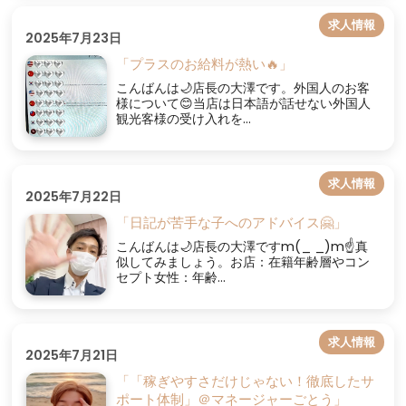
求人情報
2025年7月23日
「プラスのお給料が熱い🔥」
こんばんは🌙店長の大澤です。外国人のお客
様について😊当店は日本語が話せない外国人
観光客様の受け入れを...
求人情報
2025年7月22日
「日記が苦手な子へのアドバイス🤗」
こんばんは🌙店長の大澤ですm(_ _)m☝真
似してみましょう。お店：在籍年齢層やコン
セプト女性：年齢...
求人情報
2025年7月21日
「「稼ぎやすさだけじゃない！徹底したサ
ポート体制」＠マネージャーごとう」