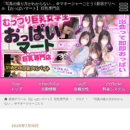
「写真の撮り方がわからない..」＠マネージャーごとう | 新宿デリヘ
☰
ル 【おっぱいマート】 巨乳専門店
TOP
SCHEDULE
CAST
SYSTEM
トップ
出勤情報
在籍女性
料金システム
新宿デリヘル 【おっぱいマート】 巨乳専門店
ブログ
「写真の撮り方がわから
ない..」＠マネージャーごとう
2025年7月18日