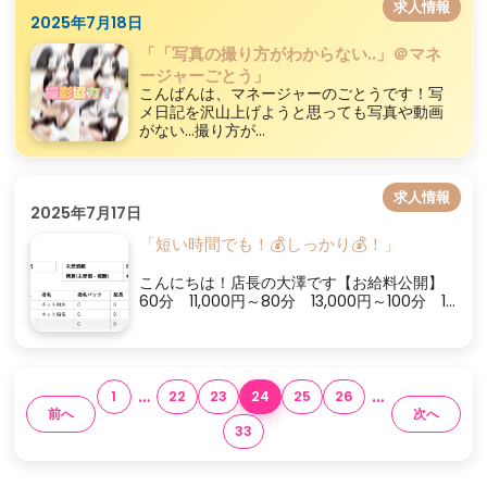
求人情報
2025年7月18日
「「写真の撮り方がわからない..」＠マネ
ージャーごとう」
こんばんは、マネージャーのごとうです！写
メ日記を沢山上げようと思っても写真や動画
がない...撮り方が...
求人情報
2025年7月17日
「短い時間でも！💰しっかり💰！」
こんにちは！店長の大澤です【お給料公開】
60分 11,000円～80分 13,000円～100分 1...
…
…
1
22
23
24
25
26
前へ
次へ
33